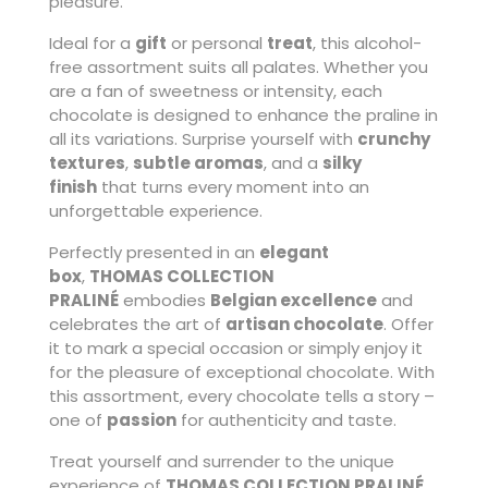
pleasure.
Ideal for a
gift
or personal
treat
, this alcohol-
free assortment suits all palates. Whether you
are a fan of sweetness or intensity, each
chocolate is designed to enhance the praline in
all its variations. Surprise yourself with
crunchy
textures
,
subtle aromas
, and a
silky
finish
that turns every moment into an
unforgettable experience.
Perfectly presented in an
elegant
box
,
THOMAS COLLECTION
PRALINÉ
embodies
Belgian excellence
and
celebrates the art of
artisan chocolate
. Offer
it to mark a special occasion or simply enjoy it
for the pleasure of exceptional chocolate. With
this assortment, every chocolate tells a story –
one of
passion
for authenticity and taste.
Treat yourself and surrender to the unique
experience of
THOMAS COLLECTION PRALINÉ
,