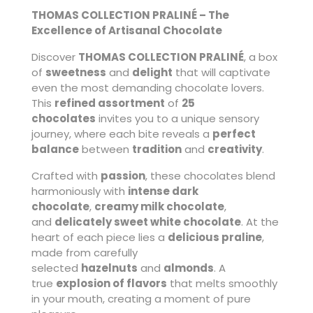
THOMAS COLLECTION PRALINÉ – The
Excellence of Artisanal Chocolate
Discover
THOMAS COLLECTION PRALINÉ
, a box
of
sweetness
and
delight
that will captivate
even the most demanding chocolate lovers.
This
refined assortment
of
25
chocolates
invites you to a unique sensory
journey, where each bite reveals a
perfect
balance
between
tradition
and
creativity
.
Crafted with
passion
, these chocolates blend
harmoniously with
intense dark
chocolate
,
creamy milk chocolate
,
and
delicately sweet white chocolate
. At the
heart of each piece lies a
delicious praline
,
made from carefully
selected
hazelnuts
and
almonds
. A
true
explosion of flavors
that melts smoothly
in your mouth, creating a moment of pure